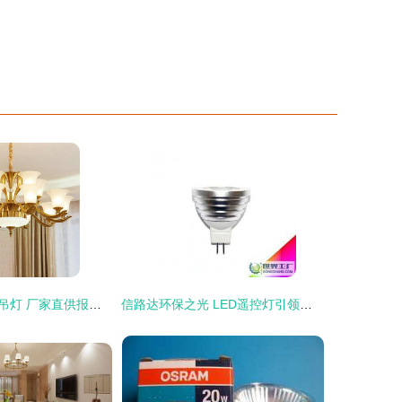
专业纺织品装饰吊灯 厂家直供报价一览
信路达环保之光 LED遥控灯引领智能照明新时代从工控到居家，智能纺行业带动机能产业升级