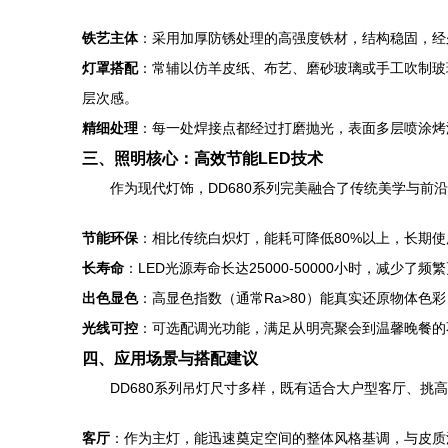
铁艺主体
：采用加厚防锈处理的高强度铁材，结构稳固，经
灯罩搭配
：常辅以仿羊皮纸、布艺、磨砂玻璃或手工吹制玻
层次感。
精细处理
：每一处焊接点都经过打磨抛光，表面多层喷涂烤
三、照明核心：高效节能LED技术
作为现代灯饰，DD680系列完美融合了传统美学与前
节能环保
：相比传统白炽灯，能耗可降低80%以上，长期
长寿命
：LED光源寿命长达25000-50000小时，减少了
出色显色
：高显色指数（通常Ra>80）能真实还原物体色
光线可控
：可选配调光功能，满足从明亮聚会到温馨晚餐的
四、应用场景与搭配建议
DD680系列吊灯尺寸多样，既有适合大户型客厅、
客厅
：作为主灯，能迅速奠定空间的整体风格基调，与皮质