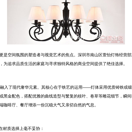
更是空间氛围的塑造者与视觉艺术的焦点。深圳市南山区萱怡灯饰经营部旗
，为追求品质生活的家庭与寻求独特风格的商业空间提供了绝佳选择。
同时融入了现代奢华元素。其核心在于铁艺的运用——灯体采用优质铸铁或
或黑金配色，搭配优雅的曲线造型与繁复的枝叶、卷草等雕花细节，瞬间
端咖啡厅、餐厅增添一份沉稳大气又亲切自然的气息。
列在材质选择上毫不妥协：