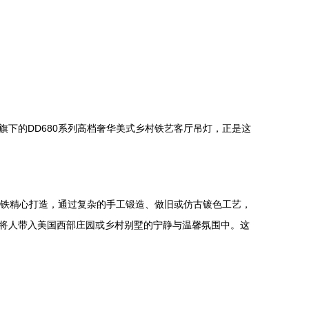
下的DD680系列高档奢华美式乡村铁艺客厅吊灯，正是这
锻铁精心打造，通过复杂的手工锻造、做旧或仿古镀色工艺，
将人带入美国西部庄园或乡村别墅的宁静与温馨氛围中。这