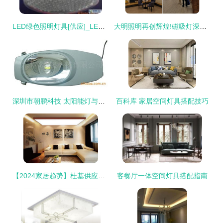
LED绿色照明灯具[供应]_LED绿色照明灯具价格_LED绿色照明灯具厂家_世界工厂网产品信息库
大明照明再创辉煌!磁吸灯深受热捧!
深圳市朝鹏科技 太阳能灯与纺织品产品列表
百科库 家居空间灯具搭配技巧
【2024家居趋势】杜基供应光幕灯具与吊顶吊线灯 让你的空间更具艺术感
客餐厅一体空间灯具搭配指南