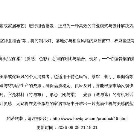
帘或家居布艺）进行组合批发，正成为一种高效的商业模式与设计解决方
“茶室禅意组合”等，将竹制吊灯、落地灯与相应风格的麻质窗帘、棉麻坐
与纺织品的“柔”（质感、色彩）之间的对比与融合。例如，一个竹编骨架
美学或侘寂风的个人消费者，也适用于特色民宿、茶馆、餐厅、瑜伽馆等
造与纺织品生产的资源，确保品质稳定、供应及时，并能根据市场反馈快
列。它是材料（竹与布）、形态（刚与柔）、光影（透与遮）的有机对话
计灵感，无疑将在竞争激烈的家居市场中开辟出一片充满生机与美感的蓝
如若转载，请注明出处：http://www.fewbpw.com/product/46.html
更新时间：2026-08-08 21:18:01