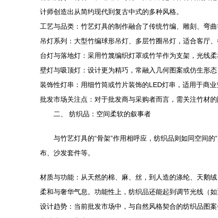
计师创造出从简约现代到复古中式的多种风格。
工艺与品类：竹艺灯具的制作融合了传统竹编、雕刻、弯曲
吊灯系列：大型竹编球形吊灯、多层竹圈吊灯，适合客厅、
台灯与落地灯：采用竹篾编织灯罩或竹竿作为支架，光线柔
壁灯与吸顶灯：设计更为精巧，常融入几何图案或仿生形态
装饰性灯串：用细竹筒或竹片装饰的LED灯串，适用于商
批发市场关注点：对于批发商与采购者而言，需关注竹材的
二、 纺织品：空间柔软的叙事者
与竹艺灯具的“骨架”作用相呼应，纺织品则如同空间
布、沙发套件等。
材质与功能：从天然的棉、麻、丝，到人造的涤纶、天鹅绒
柔和与奢华气息。功能性上，纺织品还能起到调节光线（如
设计趋势：当前批发市场中，与自然风格契合的纺织品图案