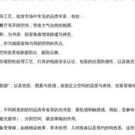
等工艺。批发市场中常见的品类丰富，包括：
餐厅等开阔空间，营造大气自然的氛围。
和，为书房、卧室角落增添静谧与禅意。
，作为墙面装饰与局部照明的亮点。
业空间造景或家庭阳台、庭院点缀。
防霉防蛀处理工艺、灯具的电路安全认证、包装的抗震防撞性，以及能否
的“肌肤”，以其色彩、图案与质感，直接定义空间的温度与表情。在家居
，不同材质的纺织品具有各异的光泽度、垂坠感和触摸感。例如，亚麻布
遮光窗帘）、分割空间、吸音降噪的作用。
备受青睐，如植物染效果、草木纹理、几何线条以及简约的纯色系。这些