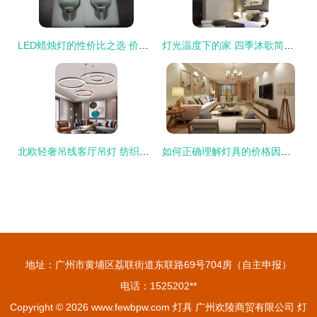
LED蜡烛灯的性价比之选 价格、厂家与供应链全解析
灯光温度下的家 四季沐歌简约圆形LED吸顶灯评测
北欧轻奢吊线客厅吊灯 纺织品工艺与灯饰美学的完美融合
如何正确理解灯具的价格因素？
地址：广州市黄埔区荔联街道东联路69号704房（自主申报）
电话：1525202**
Copyright © 2026
www.fewbpw.com
灯具
广州欢陵商贸有限公司
灯