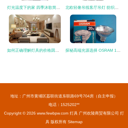
灯光温度下的家 四季沐歌简约圆形LED吸顶灯评测
北欧轻奢吊线客厅吊灯 纺织品工艺与灯饰美学的完美融合
如何正确理解灯具的价格因素？
探秘高端光源选择 OSRAM 12V 20W 8度角欧洲进口灯杯的技术解析与应用场景
地址：广州市黄埔区荔联街道东联路69号704房（自主申报）
电话：1525202**
Copyright © 2026
www.fewbpw.com
灯具
广州欢陵商贸有限公司
灯
具
版权所有
Sitemap